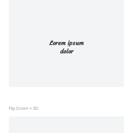
View Details
Lorem ipsum
urna interdum nunc, quis venenatis!
dolor
Lacinia sapien - et hendrerit tincidunt, ante
Flip Down + 3D