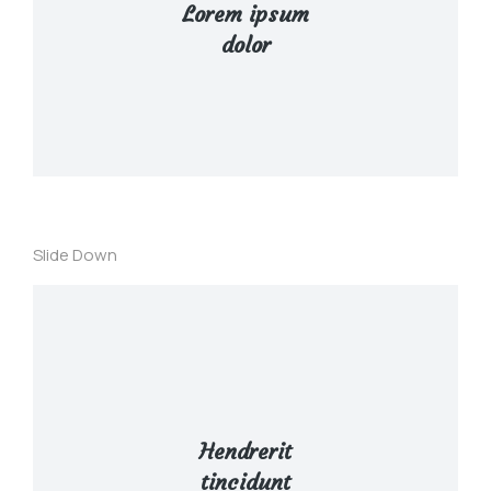
Lorem ipsum
dolor
Curabitur lacinia, sapien et hendrerit
tincidunt, ante urna interdum nunc, quis
venenatis quam ipsum ac velit.
View Details
Slide Down
Lacinia sapien - et hendrerit tincidunt, ante
urna interdum nunc, quis venenatis!
View Details
Hendrerit
tincidunt