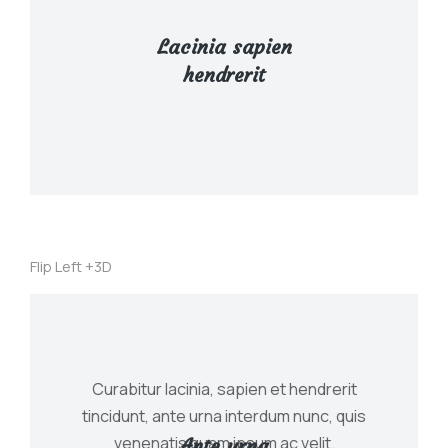
Tincidunt, ante urna interdum nunc, quis
venenatis quam ipsum ac velit.
Lacinia sapien
hendrerit
View Details
Flip Left +3D
Curabitur lacinia, sapien et hendrerit
tincidunt, ante urna interdum nunc, quis
venenatis quam ipsum ac velit.
Ante urna