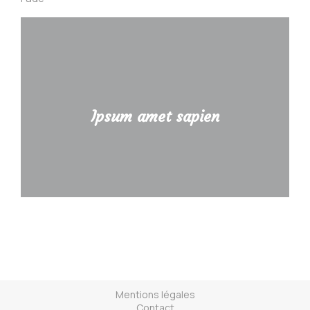
Ipsum amet sapien
Curabitur lacinia, sapien et hendrerit
tincidunt, ante urna interdum nunc, quis
Ipsum amet sapien
venenatis quam ipsum ac velit.
Details
Mentions légales
Contact