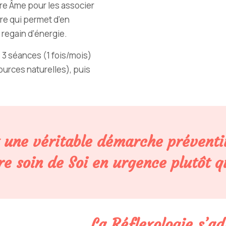
tre Âme pour les associer
Être qui permet d’en
 regain d’énergie.
 3 séances (1 fois/mois)
ources naturelles), puis
t une véritable démarche préventi
re soin de Soi en urgence plutôt q
La Réflexologie s’ad