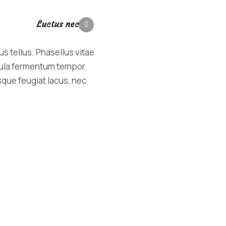
Luctus nec
Risus volutpat
s tellus. Phasellus vitae
igula fermentum tempor.
sque feugiat lacus, nec