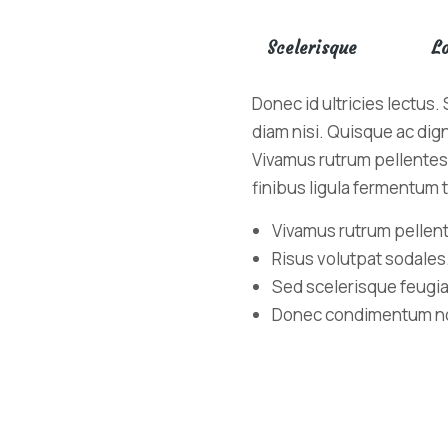
Scelerisque
L
Donec id ultricies lectus
diam nisi. Quisque ac dig
Vivamus rutrum pellentesq
finibus ligula fermentum
Vivamus rutrum pellent
Risus volutpat sodales
Sed scelerisque feugia
Donec condimentum non