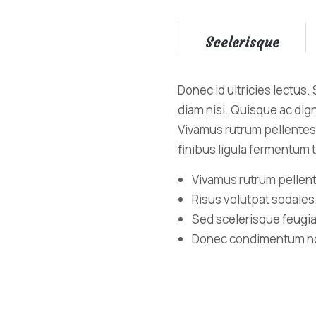
Scelerisque
Donec id ultricies lectus
diam nisi. Quisque ac dig
Vivamus rutrum pellentesq
finibus ligula fermentum
Vivamus rutrum pellent
Risus volutpat sodales
Sed scelerisque feugia
Donec condimentum non