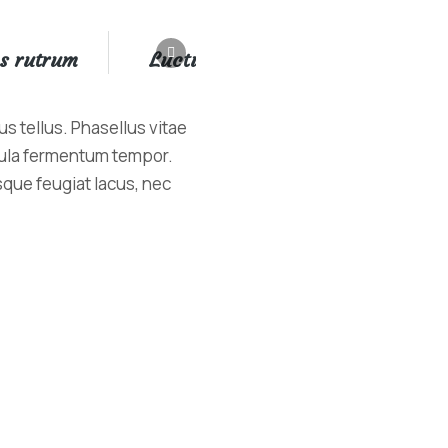
s rutrum
Luctus nec
Risus volutpa
s tellus. Phasellus vitae
igula fermentum tempor.
sque feugiat lacus, nec