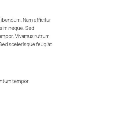
bibendum. Nam efficitur
issim neque. Sed
 tempor. Vivamus rutrum
 Sed scelerisque feugiat
mentum tempor.