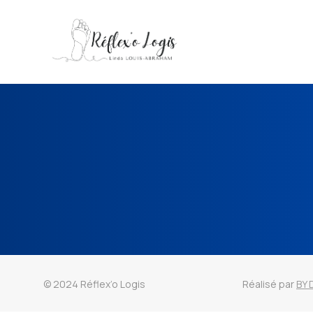
© 2024 Réflex’o Logis
Réalisé par
BY 