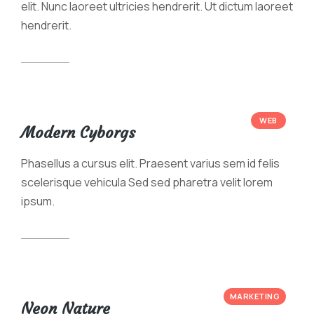
elit. Nunc laoreet ultricies hendrerit. Ut dictum laoreet
hendrerit.
View case
WEB
Modern Cyborgs
Phasellus a cursus elit. Praesent varius sem id felis
scelerisque vehicula Sed sed pharetra velit lorem
ipsum.
View case
MARKETING
Neon Nature