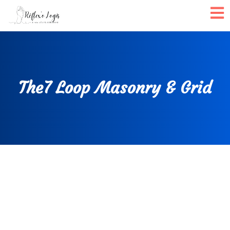
The7 Loop Masonry & Grid