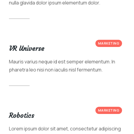
nulla glavida dolor ipsum elementum dolor.
View case
MARKETING
VR Universe
Mauris varius neque id est semper elementum. In
pharetra leo nisi non iaculis nisl fermentum.
View case
MARKETING
Robotics
Lorem ipsum dolor sit amet, consectetur adipiscing